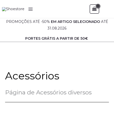
Ordenado
Skip
P
P
por
Sea
mais
to
r
r
recentes
content
e
e
PROMOÇÕES ATÉ -50%
EM
ARTIGO SELECIONADO
ATÉ
ç
ç
31.08.2026
o
o
PORTES GRÁTIS A PARTIR DE 50€
m
m
í
á
n
x
i
i
m
m
Acessórios
o
o
Página de Acessórios diversos