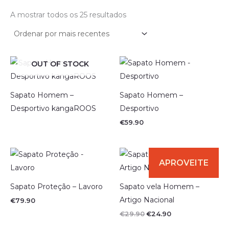
A mostrar todos os 25 resultados
OUT OF STOCK
Sapato Homem –
Sapato Homem –
Desportivo kangaROOS
Desportivo
€
59.90
O
O
preço
preço
original
atual
era:
é:
€29.90.
€24.90.
Sapato Proteção – Lavoro
Sapato vela Homem –
Artigo Nacional
€
79.90
€
29.90
€
24.90