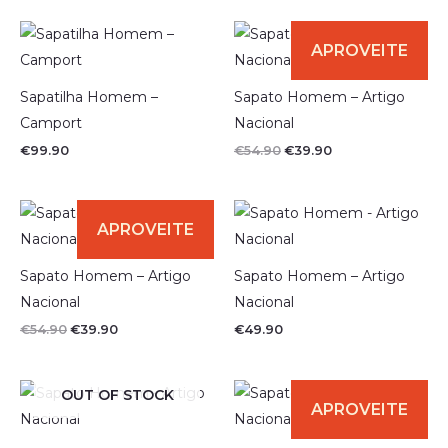
O
O
preço
preço
original
atual
era:
é:
€54.90.
€39.90.
Sapatilha Homem –
Sapato Homem – Artigo
Camport
Nacional
€
99.90
€
54.90
€
39.90
O
O
preço
preço
original
atual
era:
é:
€54.90.
€39.90.
Sapato Homem – Artigo
Sapato Homem – Artigo
Nacional
Nacional
€
54.90
€
39.90
€
49.90
O
O
OUT OF STOCK
preço
preço
original
atual
era:
é: