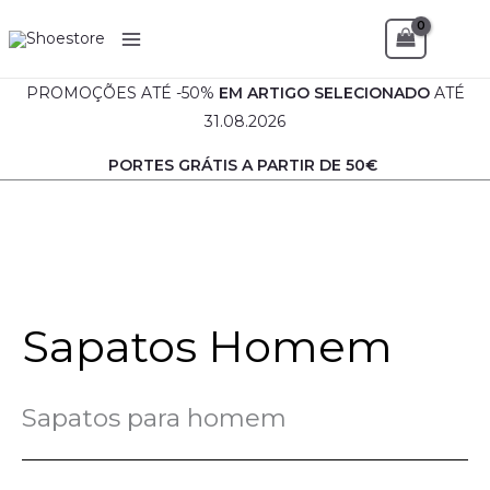
Ordenado
Skip
P
P
por
Sea
mais
to
r
r
recentes
content
e
e
PROMOÇÕES ATÉ -50%
EM
ARTIGO SELECIONADO
ATÉ
ç
ç
31.08.2026
o
o
PORTES GRÁTIS A PARTIR DE 50€
m
m
í
á
n
x
i
i
m
m
Sapatos Homem
o
o
Sapatos para homem