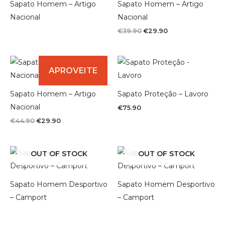
€39.90.
€29.90.
Sapato Homem – Artigo
Sapato Homem – Artigo
Nacional
Nacional
€
39.90
€
29.90
O
O
preço
preço
original
atual
era:
é:
€44.90.
€29.90.
Sapato Homem – Artigo
Sapato Proteção – Lavoro
Nacional
€
75.90
€
44.90
€
29.90
OUT OF STOCK
OUT OF STOCK
Sapato Homem Desportivo
Sapato Homem Desportivo
– Camport
– Camport