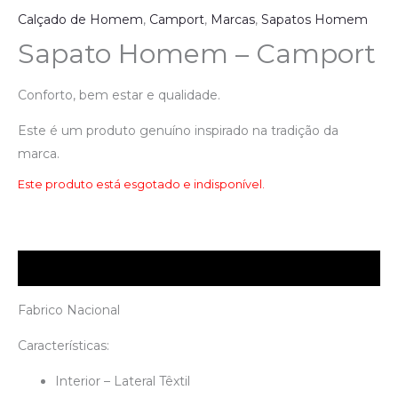
Calçado de Homem
,
Camport
,
Marcas
,
Sapatos Homem
Sapato Homem – Camport
Conforto, bem estar e qualidade.
Este é um produto genuíno inspirado na tradição da
marca.
Este produto está esgotado e indisponível.
Descrição
Fabrico Nacional
Características:
Interior – Lateral Têxtil