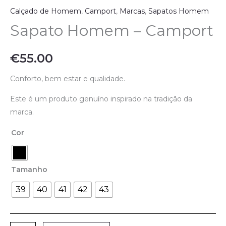
Calçado de Homem
,
Camport
,
Marcas
,
Sapatos Homem
Sapato Homem – Camport
€
55.00
Conforto, bem estar e qualidade.
Este é um produto genuíno inspirado na tradição da
marca.
Cor
Tamanho
39
40
41
42
43