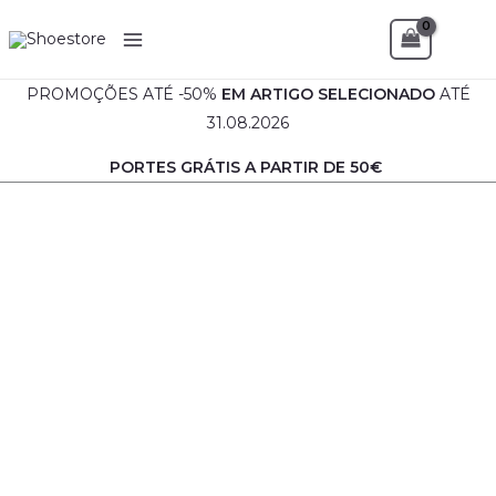
Skip
Sea
to
content
PROMOÇÕES ATÉ -50%
EM
ARTIGO SELECIONADO
ATÉ
31.08.2026
PORTES GRÁTIS A PARTIR DE 50€
Quantidade
de
Sapato
Homem
-
Camport