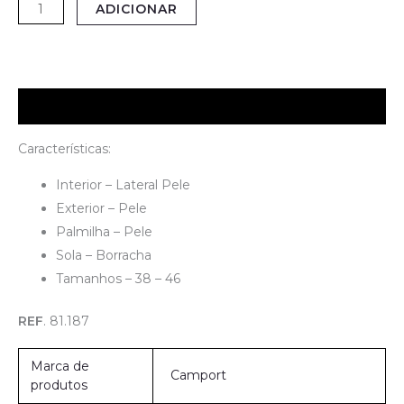
ADICIONAR
Descrição
Características:
Interior – Lateral Pele
Exterior – Pele
Palmilha – Pele
Sola – Borracha
Tamanhos – 38 – 46
REF
. 81.187
Marca de
Camport
produtos