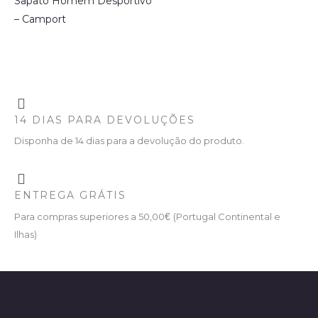
Sapato Homem Desportivo
– Camport
14 DIAS PARA DEVOLUÇÕES
Disponha de 14 dias para a devolução do produto.
ENTREGA GRÁTIS
Para compras superiores a 50,00
€
(Portugal Continental e
Ilhas)