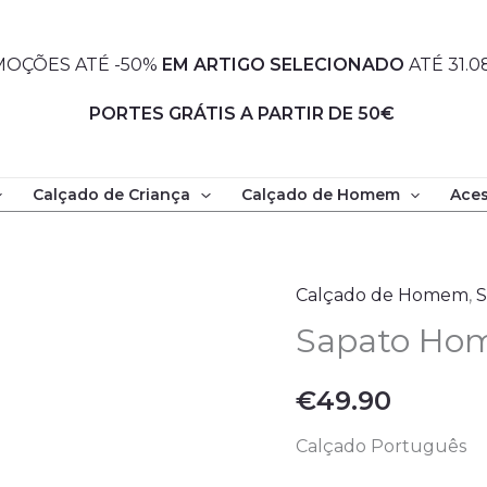
OÇÕES ATÉ -50%
EM
ARTIGO SELECIONADO
ATÉ 31.0
PORTES GRÁTIS A PARTIR DE 50€
Calçado de Criança
Calçado de Homem
Aces
Quantidade
de
Sapato
Calçado de Homem
,
Homem
Sapato Hom
-
Artigo
€
49.90
Nacional
Calçado Português