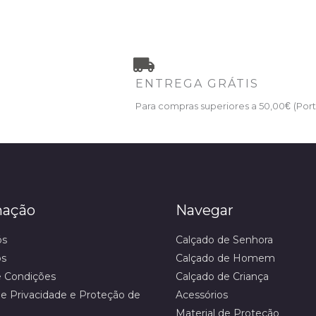
ENTREGA GRÁTIS
Para compras superiores a 50,00
€
(Port
mação
Navegar
ós
Calçado de Senhora
os
Calçado de Homem
 Condições
Calçado de Criança
 de Privacidade e Proteção de
Acessórios
Material de Proteção