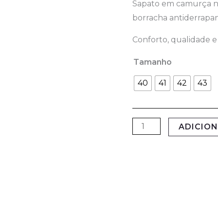
Sapato em camurça no 
borracha antiderrapan
Conforto, qualidade e
Tamanho
40
41
42
43
ADICIO