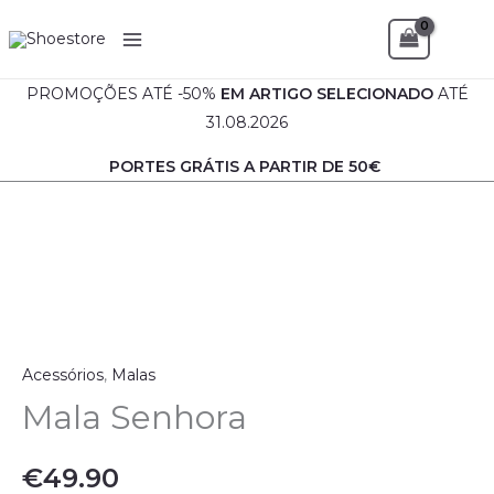
Mala
Skip
Senhora
Sea
to
content
PROMOÇÕES ATÉ -50%
EM
ARTIGO SELECIONADO
ATÉ
31.08.2026
PORTES GRÁTIS A PARTIR DE 50€
Quantidade
de
Mala
Senhora
Acessórios
,
Malas
Mala Senhora
€
49.90