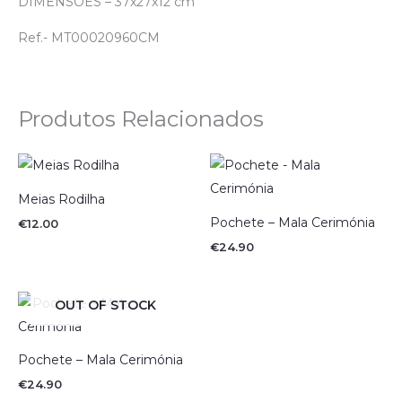
DIMENSÕES – 37x27x12 cm
Ref.- MT00020960CM
Produtos Relacionados
Meias Rodilha
Pochete – Mala Cerimónia
€
12.00
€
24.90
OUT OF STOCK
Pochete – Mala Cerimónia
€
24.90