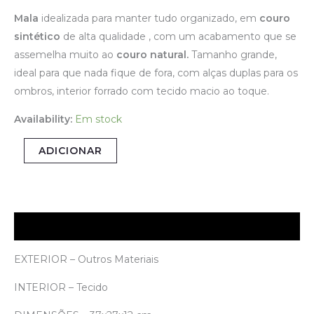
Mala
idealizada
para manter tudo organizado, em
couro
sintético
de alta qualidade , com um acabamento que se
assemelha muito ao
couro natural.
Tamanho grande
,
ideal para que nada fique de fora,
com alças duplas para os
ombros, i
nterior forrad
o
com tecido macio ao toque.
Availability:
Em stock
ADICIONAR
Descrição
EXTERIOR – Outros Materiais
INTERIOR – Tecido