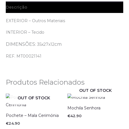
Descrição
EXTERIOR – Outros Materiais
INTERIOR – Tecido
DIMENSÕES:
cm
35x27x12
REF. MT00021141
Produtos Relacionados
OUT OF STOCK
OUT OF STOCK
Mochila Senhora
Pochete – Mala Cerimónia
€
42.90
€
24.90