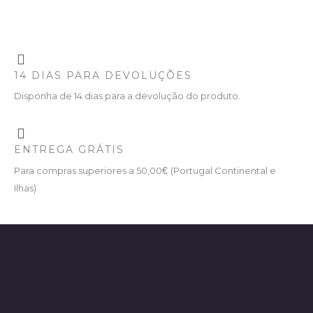
14 DIAS PARA DEVOLUÇÕES
Disponha de 14 dias para a devolução do produto.
ENTREGA GRÁTIS
Para compras superiores a 50,00
€
(Portugal Continental e
Ilhas)