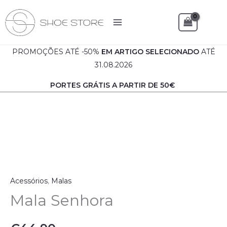
Mala
Skip
Senhora
to
Sea
content
PROMOÇÕES ATÉ -50%
EM
ARTIGO SELECIONADO
ATÉ
31.08.2026
PORTES GRÁTIS A PARTIR DE 50€
Quantidade
de
Mala
Senhora
Acessórios
,
Malas
Mala Senhora