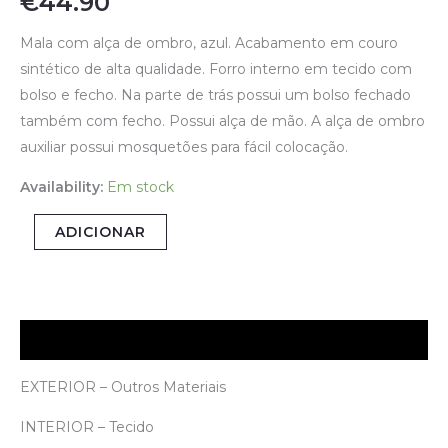
€
44.90
Mala com alça de ombro, azul. Acabamento em couro
sintético de alta qualidade. Forro interno em tecido com
bolso e fecho. Na parte de trás possui um bolso fechado
também com fecho. Possui alça de mão. A alça de ombro
auxiliar possui mosquetões para fácil colocação.
Availability:
Em stock
ADICIONAR
Descrição
EXTERIOR – Outros Materiais
INTERIOR – Tecido