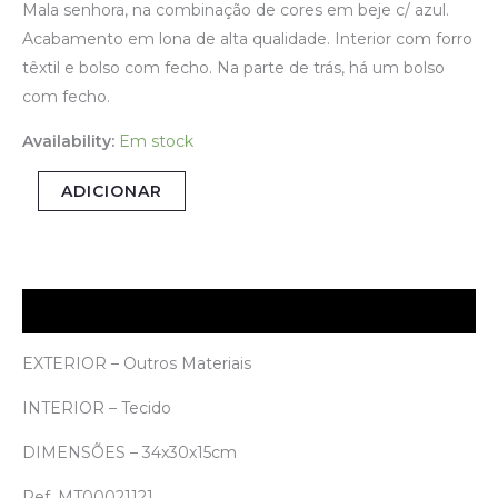
Mala senhora, na combinação de cores em beje c/ azul.
Acabamento em lona de alta qualidade. Interior com forro
têxtil e bolso com fecho. Na parte de trás, há um bolso
com fecho.
Availability:
Em stock
Quantidade
ADICIONAR
de
Mala
Senhora
Descrição
EXTERIOR – Outros Materiais
INTERIOR – Tecido
DIMENSÕES – 34x30x15cm
Ref. MT00021121