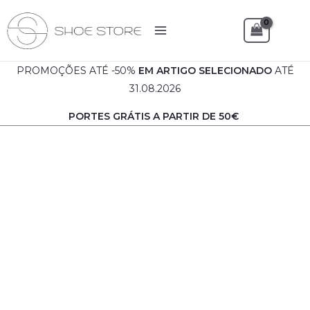
de
Skip
Mala
to
Sea
Senhora
content
PROMOÇÕES ATÉ -50%
EM
ARTIGO SELECIONADO
ATÉ
31.08.2026
PORTES GRÁTIS A PARTIR DE 50€