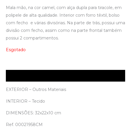
Mala mão, na cor camel, com alça dupla para tiracole, em
polipele de alta qualidade. Interior com forro têxtil, bolso
com fecho e várias divisórias. Na parte de trás, possui uma
divisão com fecho, assim como na parte frontal também
possui 2 compartimentos.
Esgotado
Descrição
EXTERIOR – Outros Materiais
INTERIOR – Tecido
DIMENSÕES: 32x22x10 cm
Ref. 00021958CM