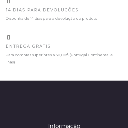
14 DIAS PARA DEVOLUÇÕES
Disponha de 14 dias para a devolução do produto.
ENTREGA GRÁTIS
Para compras superiores a 50,00
€
(Portugal Continental e
Ilhas)
Informação