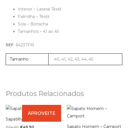
Interior – Lateral Têxtil
Palmilha – Têxtil
Sola – Borracha
Tamanhos – 41 ao 45
REF
. 64237PR
Tamanho
40, 41, 42, 43, 44, 45
Produtos Relacionados
O
O
preço
preço
original
atual
Sapatilha – Puma
era:
é:
€64.80.
€49.90.
Sapato Homem – Camport
€
64.80
€
49.90