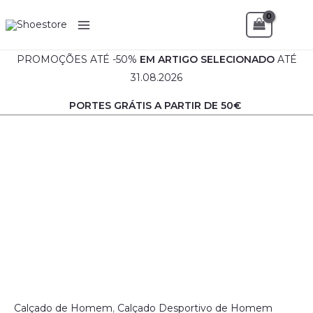
Skip
Sea
to
content
PROMOÇÕES ATÉ -50%
EM
ARTIGO SELECIONADO
ATÉ
31.08.2026
PORTES GRÁTIS A PARTIR DE 50€
Calçado de Homem
,
Calçado Desportivo de Homem