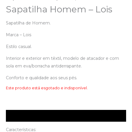
Sapatilha Homem – Lois
Sapatilha de Homem.
Marca – Lois
Estilo casual.
Interior e exterior em têxtil, modelo de atacador e com
sola em eva/borracha antiderrapante.
Conforto e qualidade aos seus pés.
Este produto está esgotado e indisponível.
Descrição
Características: