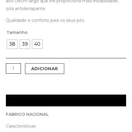
alto 08cm largo que lhe proporciona mais estabilidade,
sola antiderrapante.
Qualidade e conforto para os seus pés
Tamanho
38
39
40
Quantidade
ADICIONAR
de
Sandália
Senhora
-
Descrição
VIZZANO
FABRICO NACIONAL
Características: