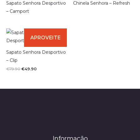
Sapato Senhora Desportivo
Chinela Senhora – Refresh
– Camport
Sapato Senhora Desportivo
– Clip
O
O
€
79.90
€
49.90
preço
preço
original
atual
era:
é:
€79.90.
€49.90.
Informação