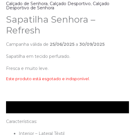
Calçado de Senhora
,
Calçado Desportivo
,
Calçado
Desportivo de Senhora
Sapatilha Senhora –
Refresh
Campanha válida de
25/06/2025
a
30/09/2025
Sapatilha em tecido perfurado.
Fresca e muito leve.
Este produto está esgotado e indisponível.
Descrição
Características:
Interior – Lateral Têxtil