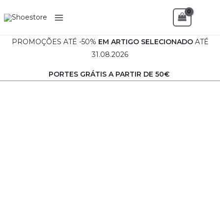
Skip
Sea
to
content
PROMOÇÕES ATÉ -50%
EM
ARTIGO SELECIONADO
ATÉ
31.08.2026
PORTES GRÁTIS A PARTIR DE 50€
Quantidade
de
Sandália
Senhora
-
Fabrico
Português