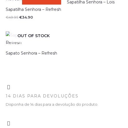
Sapatilha Senhora – Lois
era:
é:
€49.95.
€34.90.
Sapatilha Senhora – Refresh
€
49.95
€
34.90
OUT OF STOCK
Sapato Senhora – Refresh
14 DIAS PARA DEVOLUÇÕES
Disponha de 14 dias para a devolução do produto.