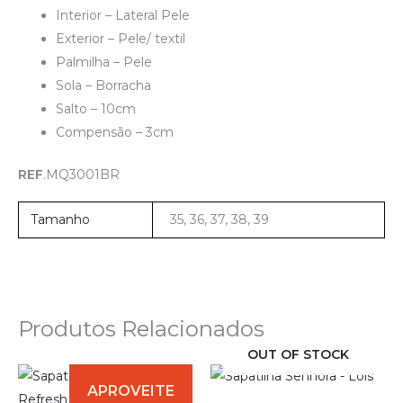
Interior – Lateral Pele
Exterior – Pele/ textil
Palmilha – Pele
Sola – Borracha
Salto – 10cm
Compensão – 3cm
REF
.MQ3001BR
Tamanho
35, 36, 37, 38, 39
Produtos Relacionados
OUT OF STOCK
O
O
preço
preço
original
atual