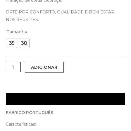
imitação de corda c/cortiça.
OPTE POR CONFORTO, QUALIDADE E BEM ESTAR
NOS SEUS PÉS.
Tamanho
35
38
ADICIONAR
Descrição
FABRICO PORTUGUÊS
Características: