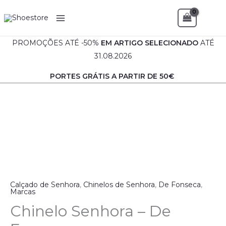
Skip
Sea
to
content
PROMOÇÕES ATÉ -50%
EM
ARTIGO SELECIONADO
ATÉ
31.08.2026
PORTES GRÁTIS A PARTIR DE 50€
Quantidade
de
Chinelo
Senhora
-
De
Fonseca
Calçado de Senhora
,
Chinelos de Senhora
,
De Fonseca
,
Marcas
Chinelo Senhora – De