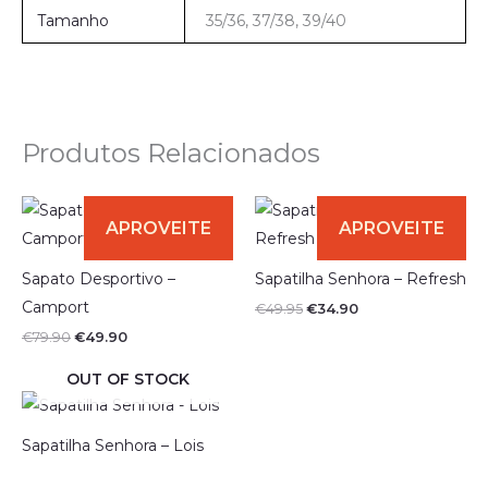
Tamanho
35/36, 37/38, 39/40
Produtos Relacionados
O
O
O
O
preço
preço
preço
preço
original
atual
original
atual
era:
é:
era:
é:
€79.90.
€49.90.
€49.95.
€34.90.
Sapato Desportivo –
Sapatilha Senhora – Refresh
Camport
€
49.95
€
34.90
€
79.90
€
49.90
OUT OF STOCK
Sapatilha Senhora – Lois