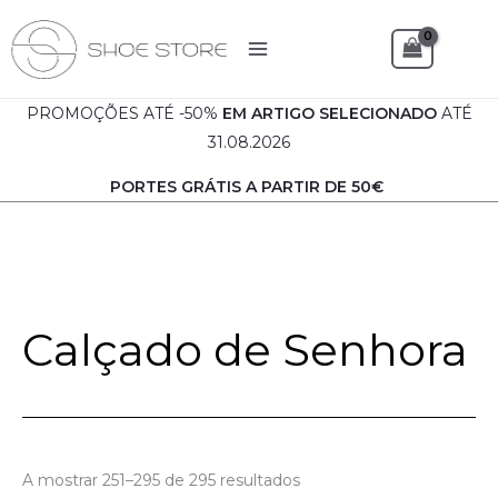
Skip
to
Sea
content
PROMOÇÕES ATÉ -50%
EM
ARTIGO SELECIONADO
ATÉ
31.08.2026
PORTES GRÁTIS A PARTIR DE 50€
Calçado de Senhora
Ordenado
A mostrar 251–295 de 295 resultados
por