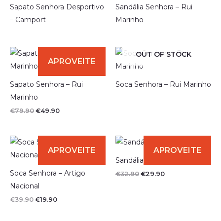
Sapato Senhora Desportivo
Sandália Senhora – Rui
– Camport
Marinho
OUT OF STOCK
Sapato Senhora – Rui
Soca Senhora – Rui Marinho
Marinho
O
O
€
79.90
€
49.90
preço
preço
original
atual
era:
é:
€79.90.
€49.90.
Sandália Senhora
Soca Senhora – Artigo
O
O
€
32.90
€
29.90
preço
preço
Nacional
original
atual
era:
é:
O
O
€
39.90
€
19.90
€32.90.
€29.90.
preço
preço
original
atual