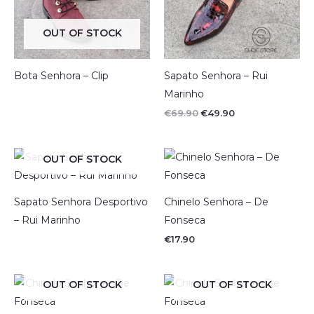
OUT OF STOCK
Bota Senhora – Clip
Sapato Senhora – Rui
Marinho
O
O
€
69.90
€
49.90
preço
preço
original
atual
era:
é:
€69.90.
€49.90.
OUT OF STOCK
Sapato Senhora Desportivo
Chinelo Senhora – De
– Rui Marinho
Fonseca
€
17.90
OUT OF STOCK
OUT OF STOCK