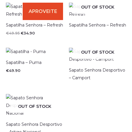
era:
é:
€79.90.
€49.90.
OUT OF STOCK
Sapatilha Senhora – Refresh
Sapatilha Senhora – Refresh
O
O
€
49.95
€
34.90
preço
preço
original
atual
era:
é:
€49.95.
€34.90.
OUT OF STOCK
Sapatilha – Puma
Sapato Senhora Desportivo
€
49.90
– Camport
OUT OF STOCK
Sapato Senhora Desportivo
– Artigo Nacional