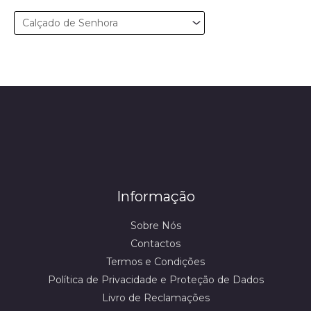
í
á
n
x
i
i
m
m
o
o
Informação
Sobre Nós
Contactos
Termos e Condições
Política de Privacidade e Proteção de Dados
Livro de Reclamações