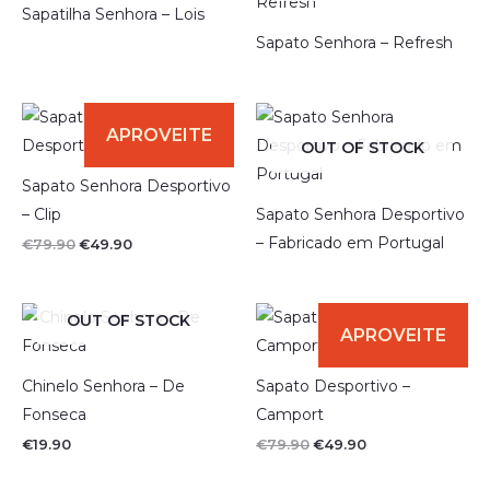
Sapatilha Senhora – Lois
Sapato Senhora – Refresh
OUT OF STOCK
Sapato Senhora Desportivo
– Clip
Sapato Senhora Desportivo
– Fabricado em Portugal
O
O
€
79.90
€
49.90
preço
preço
original
atual
era:
é:
€79.90.
€49.90.
OUT OF STOCK
Chinelo Senhora – De
Sapato Desportivo –
Fonseca
Camport
O
O
€
19.90
€
79.90
€
49.90
preço
preço
original
atual