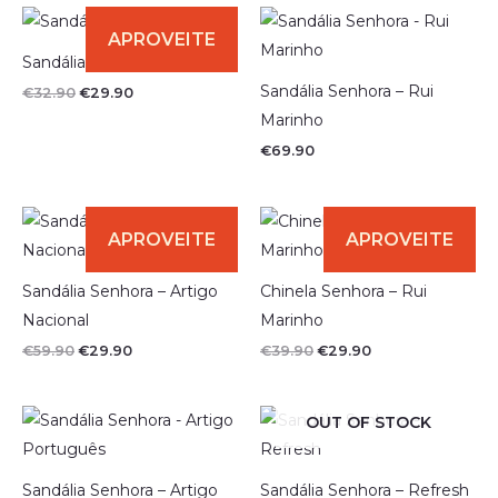
era:
é:
€39.90.
€19.90.
Sandália Senhora
Sandália Senhora – Rui
O
O
€
32.90
€
29.90
preço
preço
Marinho
original
atual
era:
é:
€
69.90
€32.90.
€29.90.
Sandália Senhora – Artigo
Chinela Senhora – Rui
Nacional
Marinho
O
O
O
O
€
59.90
€
29.90
€
39.90
€
29.90
preço
preço
preço
preço
original
atual
original
atual
era:
é:
era:
é:
€59.90.
€29.90.
€39.90.
€29.90.
OUT OF STOCK
Sandália Senhora – Artigo
Sandália Senhora – Refresh