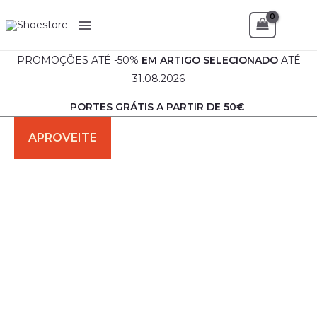
Skip
Sea
to
content
PROMOÇÕES ATÉ -50%
EM
ARTIGO SELECIONADO
ATÉ
31.08.2026
PORTES GRÁTIS A PARTIR DE 50€
Quantidade
O
O
de
preço
preço
Bota
Senhora
original
atual
–
Artigo
era:
é:
Nacional
€65.90.
€49.90.