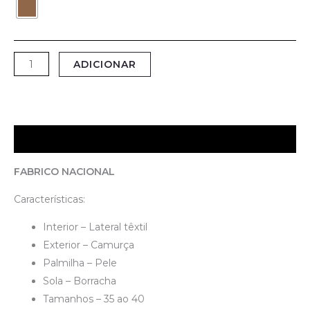
ADICIONAR
Descrição
FABRICO NACIONAL
Características:
Interior – Lateral têxtil
Exterior – Camurça
Palmilha – Pele
Sola – Borracha
Tamanhos – 35 ao 40