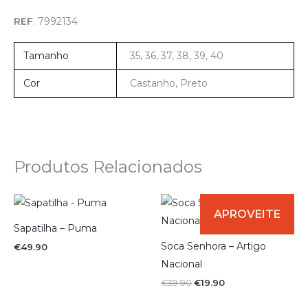
REF
. 7992134
Tamanho
35, 36, 37, 38, 39, 40
Cor
Castanho, Preto
Produtos Relacionados
O
O
preço
preço
original
atual
Sapatilha – Puma
era:
é:
€39.90.
€19.90.
Soca Senhora – Artigo
€
49.90
Nacional
€
39.90
€
19.90