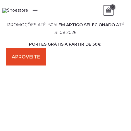
Skip
Sea
to
content
PROMOÇÕES ATÉ -50%
EM
ARTIGO SELECIONADO
ATÉ
31.08.2026
PORTES GRÁTIS A PARTIR DE 50€
Quantidade
O
O
de
preço
preço
Sapato
Senhora
original
atual
-
Artigo
era:
é:
Nacional
€44.90.
€39.90.