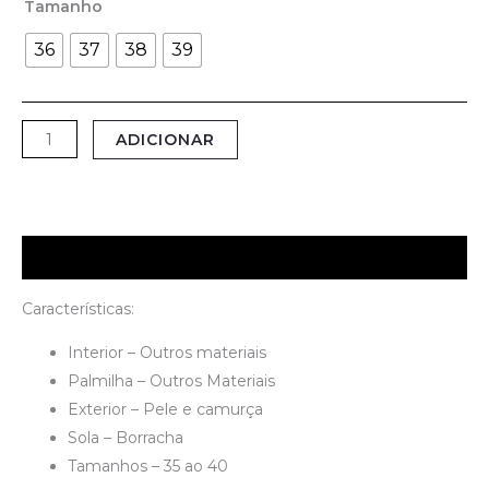
Tamanho
36
37
38
39
ADICIONAR
Descrição
Características:
Interior – Outros materiais
Palmilha – Outros Materiais
Exterior – Pele e camurça
Sola – Borracha
Tamanhos – 35 ao 40