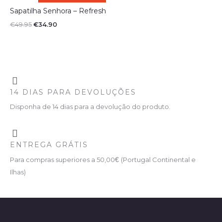
era:
é:
€49.95.
€34.90.
Sapatilha Senhora – Refresh
€
49.95
€
34.90
14 DIAS PARA DEVOLUÇÕES
Disponha de 14 dias para a devolução do produto.
ENTREGA GRÁTIS
Para compras superiores a 50,00
€
(Portugal Continental e
Ilhas)