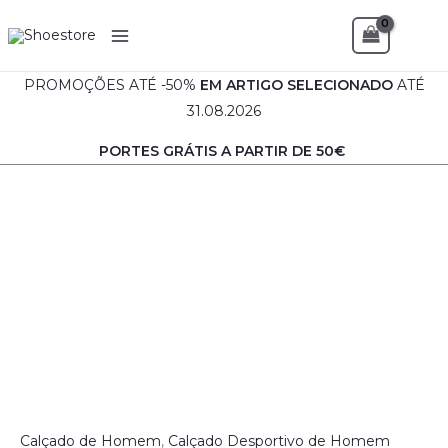
Skip
Sea
to
content
PROMOÇÕES ATÉ -50%
EM
ARTIGO SELECIONADO
ATÉ
31.08.2026
PORTES GRÁTIS A PARTIR DE 50€
Calçado de Homem
,
Calçado Desportivo de Homem