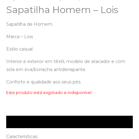
Sapatilha Homem – Lois
Sapatilha de Homem.
Marca – Lois
Estilo casual.
Interior e exterior em têxtil, modelo de atacador e com
sola em eva/borracha antiderrapante.
Conforto e qualidade aos seus pés.
Este produto está esgotado e indisponível.
Descrição
Características: