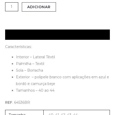
Quantidade
ADICIONAR
de
Sapatilha
Homem
–
Descrição
Lois
Características:
Interior – Lateral Têxtil
Palmilha – Textil
Sola – Borracha
Exterior – polipele branco com aplicações em azul e
bordô e camurça beje
Tamanhos – 40 ao 44
REF
. 64536BR