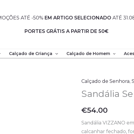
OÇÕES ATÉ -50%
EM
ARTIGO SELECIONADO
ATÉ 31.0
PORTES GRÁTIS A PARTIR DE 50€
Calçado de Criança
Calçado de Homem
Aces
Quantidade
de
Sandália
Calçado de Senhora
,
Senhora
Sandália S
-
VIZZANO
€
54.00
Sandália VIZZANO em p
calcanhar fechado, for