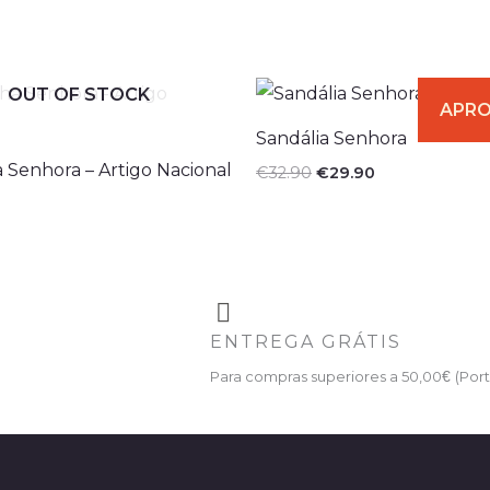
O
O
OUT OF STOCK
preço
preço
original
atual
Sandália Senhora
era:
é:
€32.90.
€29.90.
a Senhora – Artigo Nacional
€
32.90
€
29.90
ENTREGA GRÁTIS
Para compras superiores a 50,00
€
(Port