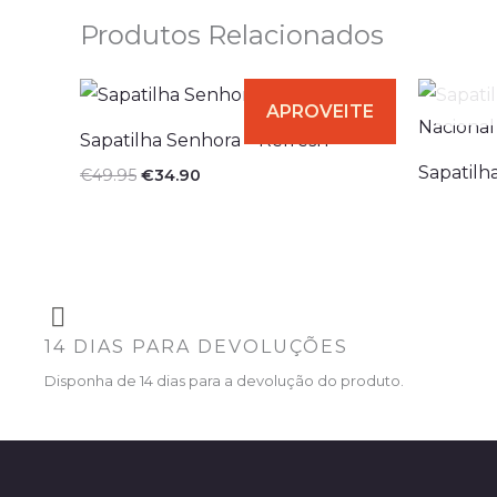
Produtos Relacionados
O
O
preço
preço
original
atual
Sapatilha Senhora – Refresh
era:
é:
€49.95.
€34.90.
Sapatilh
€
49.95
€
34.90
14 DIAS PARA DEVOLUÇÕES
Disponha de 14 dias para a devolução do produto.