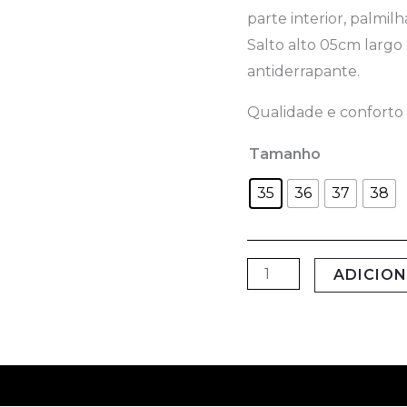
parte interior, palmi
Salto alto 05cm largo 
antiderrapante.
Qualidade e conforto 
Tamanho
35
36
37
38
ADICIO