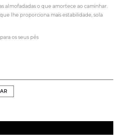
lhas almofadadas o que amortece ao caminhar.
que lhe proporciona mais estabilidade, sola
para os seus pés
NAR