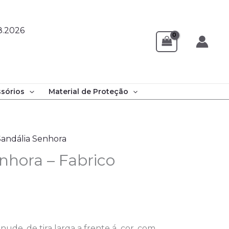
8.2026
sórios
Material de Proteção
Sandália Senhora
nhora – Fabrico
ude, de tira larga a frente á cor, com