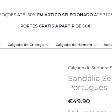
OÇÕES ATÉ -50%
EM
ARTIGO SELECIONADO
ATÉ 31.0
PORTES GRÁTIS A PARTIR DE 50€
Calçado de Criança
Calçado de Homem
Aces
Quantidade
de
Sandália
Calçado de Senhora
,
Senhora
Sandália Se
-
Português
Fabrico
Português
€
49.90
Sandália em camurça n