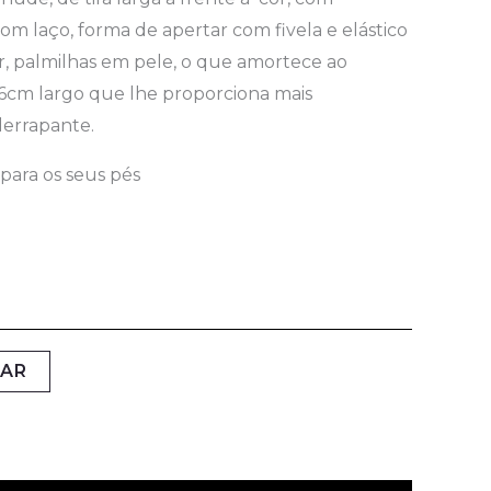
om laço, forma de apertar com fivela e elástico
or, palmilhas em pele, o que amortece ao
06cm largo que lhe proporciona mais
iderrapante.
para os seus pés
NAR