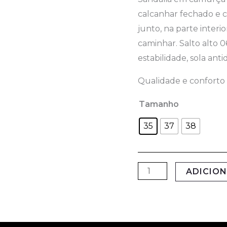
calcanhar fechado e c
junto, na parte interi
caminhar. Salto alto 
estabilidade, sola ant
Qualidade e conforto 
Tamanho
35
37
38
ADICIO