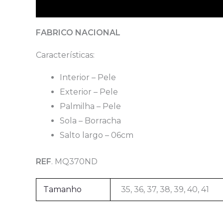
Descrição
FABRICO NACIONAL
Características:
Interior – Pele
Exterior – Pele
Palmilha – Pele
Sola – Borracha
Salto largo – 06cm
REF
. MQ370ND
Tamanho
35, 36, 37, 38, 39, 40, 41