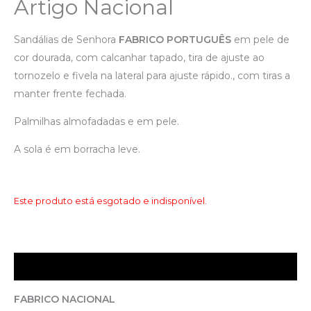
Artigo Nacional
Sandálias de Senhora
FABRICO PORTUGUÊS
em pele de
cor dourada, com calcanhar tapado, tira de ajuste ao
tornozelo e fivela na lateral para ajuste rápido., com tiras a
manter frente fechada.
Palmilhas almofadadas e em pele.
A sola é em borracha leve.
Este produto está esgotado e indisponível.
Descrição
FABRICO NACIONAL