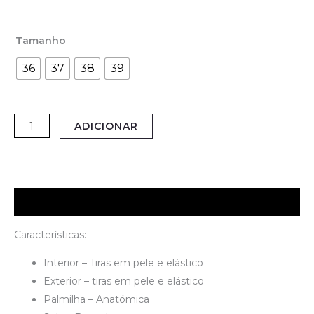
Tamanho
36
37
38
39
ADICIONAR
Descrição
Características:
Interior – Tiras em pele e elástico
Exterior – tiras em pele e elástico
Palmilha – Anatómica