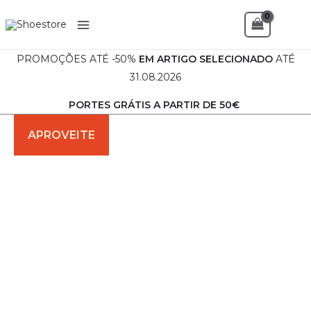
Skip
Sea
to
content
PROMOÇÕES ATÉ -50%
EM
ARTIGO SELECIONADO
ATÉ
31.08.2026
PORTES GRÁTIS A PARTIR DE 50€
Quantidade
O
O
de
preço
preço
Sandália
desportiva
original
atual
Senhora
-
era:
é:
Rui
€69.90.
€49.90.
Marinho