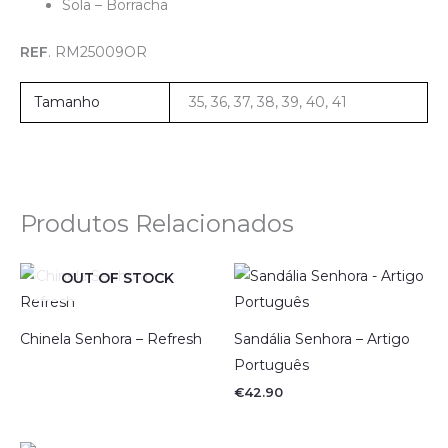
Sola – Borracha
REF
. RM25009OR
Tamanho
35, 36, 37, 38, 39, 40, 41
Produtos Relacionados
OUT OF STOCK
Chinela Senhora – Refresh
Sandália Senhora – Artigo
Português
€
42.90