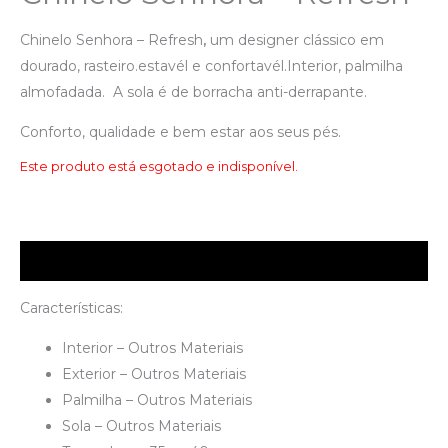
Chinelo Senhora – Refresh
,
um designer clássico em
dourado, rasteiro.estavél e confortavél.Interior, palmilha
almofadada. A sola é de borracha anti-derrapante.
Conforto, qualidade e bem estar aos seus pés.
Este produto está esgotado e indisponível.
Descrição
Características:
Interior – Outros Materiais
Exterior – Outros Materiais
Palmilha – Outros Materiais
Sola – Outros Materiais