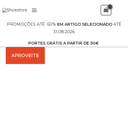
Skip
Sea
to
content
PROMOÇÕES ATÉ -50%
EM
ARTIGO SELECIONADO
ATÉ
31.08.2026
PORTES GRÁTIS A PARTIR DE 50€
Quantidade
O
O
de
preço
preço
Bota
Senhora
original
atual
rasa
branca
era:
é:
€49.90.
€29.90.