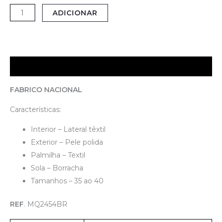
ADICIONAR
Descrição
FABRICO NACIONAL
Características:
Interior – Lateral têxtil
Exterior – Pele polida
Palmilha – Textil
Sola – Borracha
Tamanhos – 35 ao 40
REF
. MQ2454BR